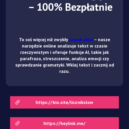
– 100% Bezpłatnie
To coś więcej niż zwykły
licznik słów
– nasze
narzędzie online analizuje tekst w czasie
rzeczywistym i oferuje funkcje AI, takie jak
parafraza, streszczenie, analiza emocji czy
sprawdzanie gramatyki. Wklej tekst i zacznij od
razu.
https://bio.site/licznikslow
https://heylink.me/